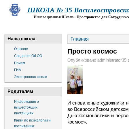
ШКОЛА № 35 Василеостровско
Инновационная Школа - Пространство для Сотрудниче
О ШКОЛЕ
СВЕДЕНИЯ ОБ ОО
ПРИЕМ
Г
Главная
Наша школа
О школе
Просто космос
Сведения Об ОО
Опубликовано administrator35 в
Прием
ГИА
Электронная школа
Родителям
Информация о
И снова юные художники 
вышестоящих
во Всероссийском детском
инстанциях
Дню космонавтики и перво
Книги по психологии и
космос».
воспитанию