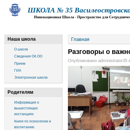
ШКОЛА № 35 Василеостровско
Инновационная Школа - Пространство для Сотрудниче
О ШКОЛЕ
СВЕДЕНИЯ ОБ ОО
ПРИЕМ
Г
Главная
Наша школа
О школе
Разговоры о важно
Сведения Об ОО
Опубликовано administrator35 в
Прием
ГИА
Электронная школа
Родителям
Информация о
вышестоящих
инстанциях
Книги по психологии и
воспитанию