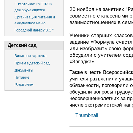
О карточках «МЕТРО»
20 ноября на занятиях "
для обучающихся
совместно с классными р
Организация питания и
взаимоотношениях в семь
ежедневное меню
Городской лагерь"В.О!"
Ученики старших классов
задание
«Формула счастли
Детский сад
или изобразить свою фор
обсудили с учителем сод
Визитная карточка
«Загадка».
Прием в детский сад
Документы
Также в честь Всероссийс
Питание
учителя разъяснили учащи
обязанности, поговорили 
Родителям
обсудили вопросы трудоус
несовершеннолетних за пр
числе экстремистской нап
Thumbnail