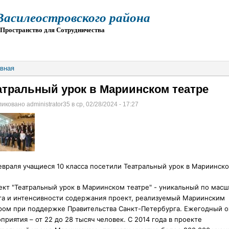
силеостровского района
остранство для Сотрудничества
О
ПРИЕМ
ГИА
ЭЛЕКТРОННАЯ ШКОЛА
вная
атральный урок в Мариинском театре
иковано administrator35 в ср, 02/28/2024 - 17:27
евраля учащиеся 10 класса посетили Театральный урок в Мариинско
кт "Театральный урок в Мариинском театре" - уникальный по масш
та и интенсивности содержания проект,
реализуемый Мариинским
ром при поддержке Правительства Санкт-Петербурга. Ежегодный о
приятия – от 22 до 28 тысяч человек. C 2014 года в проекте