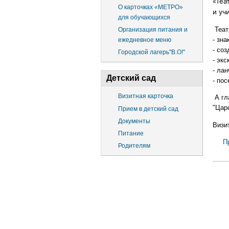
«Теа
О карточках «МЕТРО»
и уч
для обучающихся
Теат
Организация питания и
- зна
ежедневное меню
- соз
Городской лагерь"В.О!"
- экс
- лан
Детский сад
- по
Визитная карточка
А гл
"Цар
Прием в детский сад
Документы
Визи
Питание
П
Родителям