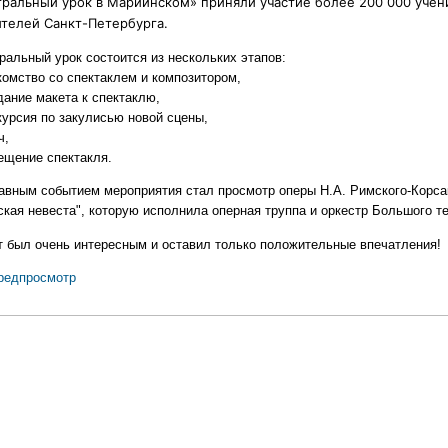
тральный урок в Мариинском» приняли участие более 200 000 учен
ителей Санкт-Петербурга.
ральный урок состоится из нескольких этапов:
комство со спектаклем и композитором,
дание макета к спектаклю,
курсия по закулисью новой сцены,
ч,
сещение спектакля.
авным событием мероприятия стал просмотр оперы Н.А. Римского-Корса
ская невеста", которую исполнила оперная труппа и оркестр Большого те
т был очень интересным и оставил только положительные впечатления!
редпросмотр