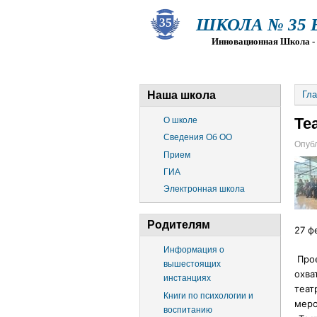
ШКОЛА № 35 Ва
Инновационная Школа - Пр
О ШКОЛЕ
СВЕДЕНИЯ ОБ О
Наша школа
Гла
Те
О школе
Сведения Об ОО
Опубл
Прием
ГИА
Электронная школа
Родителям
27 ф
Информация о
Прое
вышестоящих
охва
инстанциях
теат
Книги по психологии и
меро
воспитанию