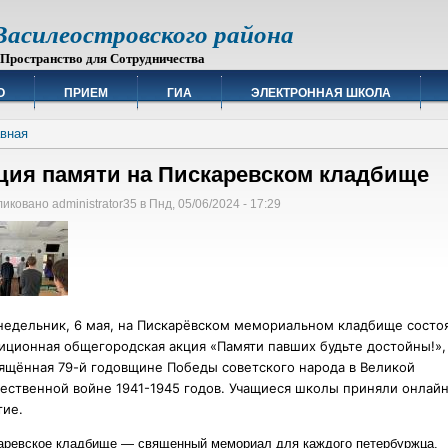
силеостровского района
остранство для Сотрудничества
О
ПРИЕМ
ГИА
ЭЛЕКТРОННАЯ ШКОЛА
вная
ция памяти на Пискаревском кладбище
иковано administrator35 в Пнд, 05/06/2024 - 17:29
недельник, 6 мая, на Пискарёвском мемориальном кладбище состо
иционная общегородская акция «Памяти павших будьте достойны!»,
ящённая 79-й годовщине Победы советского народа в Великой
ественной войне 1941-1945 годов. Учащиеся школы приняли онлайн
тие.
аревское кладбище — священный мемориал для каждого петербуржца.