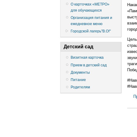
О карточках «МЕТРО»
Нака
для обучающихся
«Пам
выст
Организация питания и
взаи
ежедневное меню
горо
Городской лагерь"В.О!"
Цель
стра
Детский сад
изве
звук
Визитная карточка
траг
Прием в детский сад
Побе
Документы
Питание
#Нав
#Нав
Родителям
П