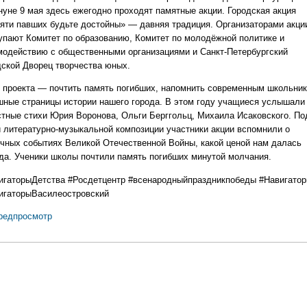
нуне 9 мая здесь ежегодно проходят памятные акции. Городская акция
яти павших будьте достойны» — давняя традиция. Организаторами акци
упают Комитет по образованию, Комитет по молодёжной политике и
модействию с общественными организациями и Санкт-Петербургский
дской Дворец творчества юных.
 проекта — почтить память погибших, напомнить современным школьни
шные страницы истории нашего города. В этом году учащиеся услышали
стные стихи Юрия Воронова, Ольги Берггольц, Михаила Исаковского. По
и литературно-музыкальной композиции участники акции вспомнили о
ичных событиях Великой Отечественной Войны, какой ценой нам далась
да. Ученики школы почтили память погибших минутой молчания.
игаторыДетства
#Росдетцентр
#всенародныйпраздникпобеды
#Навигатор
игаторыВасилеостровский
редпросмотр