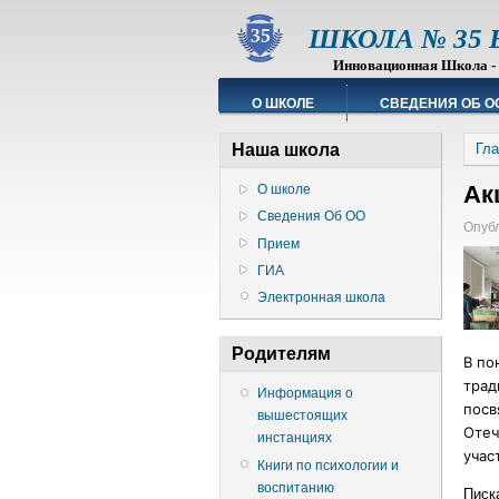
ШКОЛА № 35 Ва
Инновационная Школа - Пр
О ШКОЛЕ
СВЕДЕНИЯ ОБ О
Наша школа
Гла
Ак
О школе
Сведения Об ОО
Опубл
Прием
ГИА
Электронная школа
Родителям
В по
трад
Информация о
посв
вышестоящих
Отеч
инстанциях
учас
Книги по психологии и
воспитанию
Писк