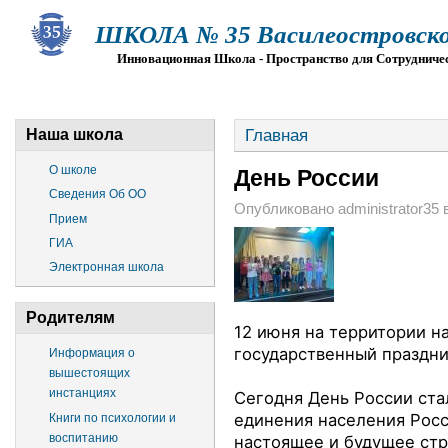
ШКОЛА № 35 Василеостровско
Инновационная Школа - Пространство для Сотрудниче
О ШКОЛЕ
СВЕДЕНИЯ ОБ ОО
ПРИЕМ
Г
Главная
Наша школа
О школе
День России
Сведения Об ОО
Опубликовано administrator35 в 
Прием
ГИА
Электронная школа
Родителям
12 июня на территории н
государственный праздни
Информация о
вышестоящих
инстанциях
Сегодня День России ст
единения населения Росс
Книги по психологии и
воспитанию
настоящее и будущее
стр