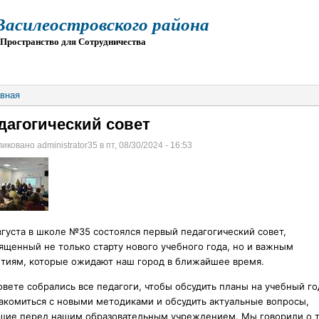
силеостровского района
остранство для Сотрудничества
О
ПРИЕМ
ГИА
ЭЛЕКТРОННАЯ ШКОЛА
вная
дагогический совет
иковано administrator35 в пт, 08/30/2024 - 16:53
вгуста в школе №35 состоялся первый педагогический совет,
ященный не только старту нового учебного года, но и важным
тиям, которые ожидают наш город в ближайшее время.
овете собрались все педагоги, чтобы обсудить планы на учебный го
акомиться с новыми методиками и обсудить актуальные вопросы,
щие перед нашим образовательным учреждением. Мы говорили о т