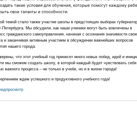
создать такие условия для обучения, которые помогут каждому реб
рыть свои таланты и способности.
ой темой стало также участие школы в предстоящих выборах губернато
т-Петербурга. Мы обсудили, как наши ученики могут быть вовлечены в
есс гражданского самоуправления, начиная с осознания значимости свое
са и заканчивая активным участием в обсуждении важнейших вопросов
ития нашего города.
верены, что этот учебный год принесет много новых побед, идей и иници
те мы сможем создать школу, в которой каждый будет чувствовать себя
ю важного процесса – не только в учебе, но и в жизни города!
терпением ждем успешного и продуктивного учебного года!
редпросмотр