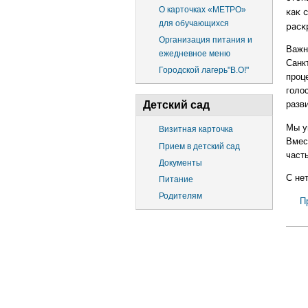
О карточках «МЕТРО»
как 
для обучающихся
раск
Организация питания и
Важн
ежедневное меню
Санк
Городской лагерь"В.О!"
проц
голо
Детский сад
разв
Мы у
Визитная карточка
Вмес
Прием в детский сад
часть
Документы
С не
Питание
Родителям
П