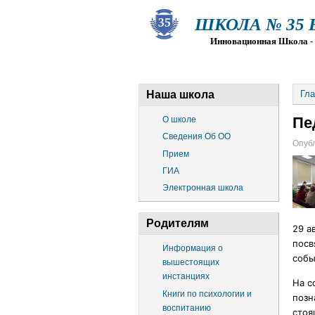
ШКОЛА № 35 Ва
Инновационная Школа - Пр
О ШКОЛЕ
СВЕДЕНИЯ ОБ О
Наша школа
Гла
Пе
О школе
Сведения Об ОО
Опубл
Прием
ГИА
Электронная школа
Родителям
29 а
посв
Информация о
собы
вышестоящих
инстанциях
На с
Книги по психологии и
позн
воспитанию
стоя