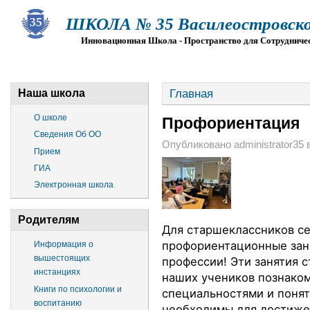
ШКОЛА № 35 Василеостровско
Инновационная Школа - Пространство для Сотрудниче
О ШКОЛЕ
СВЕДЕНИЯ ОБ ОО
ПРИЕМ
Г
Главная
Наша школа
О школе
Профориентация
Сведения Об ОО
Опубликовано administrator35 в 
Прием
ГИА
Электронная школа
Родителям
Для старшеклассников се
профориентационные зан
Информация о
вышестоящих
профессии!
Эти занятия 
инстанциях
наших учеников познаком
Книги по психологии и
специальностями и понять
воспитанию
необходимы для достижен