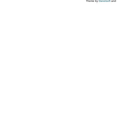
Theme by
Danetsoft
and