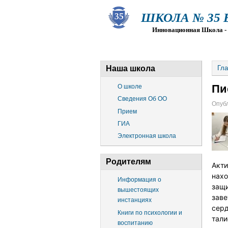
ШКОЛА № 35 Ва
Инновационная Школа - Пр
О ШКОЛЕ
СВЕДЕНИЯ ОБ О
Наша школа
Гла
Пи
О школе
Сведения Об ОО
Опубл
Прием
ГИА
Электронная школа
Родителям
Акти
нахо
Информация о
защи
вышестоящих
заве
инстанциях
серд
Книги по психологии и
тали
воспитанию