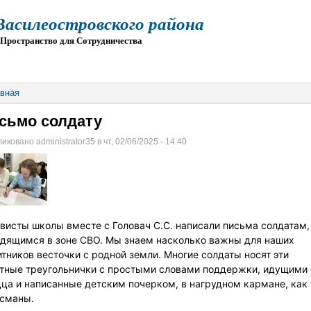
силеостровского района
остранство для Сотрудничества
О
ПРИЕМ
ГИА
ЭЛЕКТРОННАЯ ШКОЛА
вная
сьмо солдату
иковано administrator35 в чт, 02/06/2025 - 14:40
висты школы вместе с Головач С.С. написали письма солдатам,
дящимся в зоне СВО. Мы знаем насколько важны для наших
тников весточки с родной земли. Многие солдаты носят эти
тные треугольнички с простыми словами поддержки, идущими 
ца и написанные детским почерком, в нагрудном кармане, как
сманы.