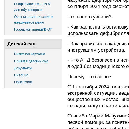
наружного дефибриллятора
О карточках «МЕТРО»
сентября 2024 года сможе
для обучающихся
Что нового узнали?
Организация питания и
ежедневное меню
- Как распознать остановк
Городской лагерь"В.О!"
использовать дефибрилля
- Как правильно накладыв
Детский сад
инструкциям устройства.
Визитная карточка
- Что АНД безопасен в ис
Прием в детский сад
людей без медицинского о
Документы
Питание
Почему это важно?
Родителям
С 1 сентября 2024 года ка
экстренной ситуации, вед
общественных местах. Зна
сегодня, могут спасти чью
Спасибо Марии Манухиной
первой помощи, за понятн
ребята чувствуют себя бол