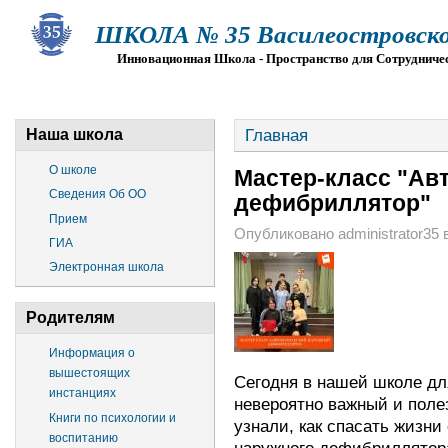
ШКОЛА № 35 Василеостровско
Инновационная Школа - Пространство для Сотрудниче
О ШКОЛЕ
СВЕДЕНИЯ ОБ ОО
ПРИЕМ
Г
Главная
Наша школа
О школе
Мастер-класс "Ав
Сведения Об ОО
дефибриллятор"
Прием
Опубликовано administrator35 в 
ГИА
Электронная школа
Родителям
Информация о
вышестоящих
Сегодня в нашей школе дл
инстанциях
невероятно важный и поле
Книги по психологии и
узнали, как спасать жизн
воспитанию