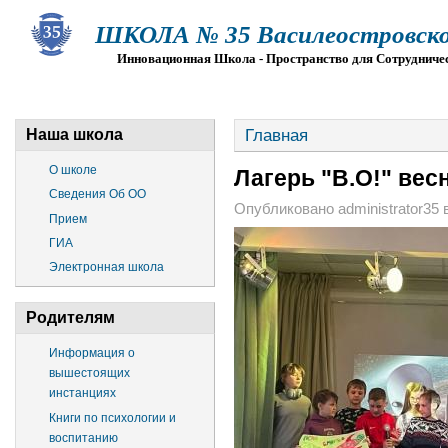
ШКОЛА № 35 Василеостровско
Инновационная Школа - Пространство для Сотрудниче
О ШКОЛЕ
СВЕДЕНИЯ ОБ ОО
ПРИЕМ
Г
Главная
Наша школа
О школе
Лагерь "В.О!" вес
Сведения Об ОО
Опубликовано administrator35 в
Прием
ГИА
Электронная школа
Родителям
Информация о
вышестоящих
инстанциях
Книги по психологии и
воспитанию