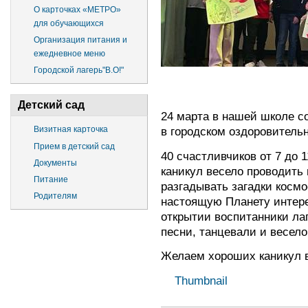
О карточках «МЕТРО»
для обучающихся
Организация питания и
ежедневное меню
Городской лагерь"В.О!"
Детский сад
24 марта в нашей школе с
в городском оздоровительн
Визитная карточка
Прием в детский сад
40 счастливчиков от 7 до 
Документы
каникул весело проводить 
Питание
разгадывать загадки космо
Родителям
настоящую Планету интере
открытии воспитанники ла
песни, танцевали и весел
Желаем хороших каникул в
Thumbnail