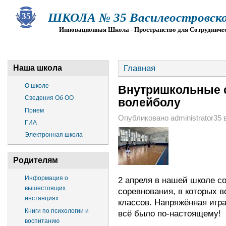
ШКОЛА № 35 Василеостровско
Инновационная Школа - Пространство для Сотрудниче
О ШКОЛЕ
СВЕДЕНИЯ ОБ ОО
ПРИЕМ
Г
Главная
Наша школа
О школе
Внутришкольные 
Сведения Об ОО
волейболу
Прием
Опубликовано administrator35 в 
ГИА
Электронная школа
Родителям
Информация о
2 апреля в нашей школе с
вышестоящих
соревнования, в которых в
инстанциях
классов. Напряжённая игра
Книги по психологии и
всё было по-настоящему!
воспитанию