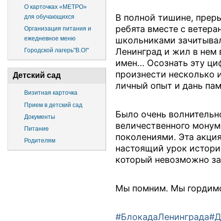
О карточках «МЕТРО»
В полной тишине, прер
для обучающихся
ребята вместе с ветера
Организация питания и
ежедневное меню
школьниками зачитывал
Ленинград и жил в нем 
Городской лагерь"В.О!"
имен... Осознать эту ц
произнести несколько и
Детский сад
личный опыт и дань пам
Визитная карточка
Прием в детский сад
Было очень волнительно
Документы
величественного монум
Питание
поколениями. Эта акция
Родителям
настоящий урок истори
который невозможно за
Мы помним. Мы гордим
#БлокадаЛенинграда
#Д