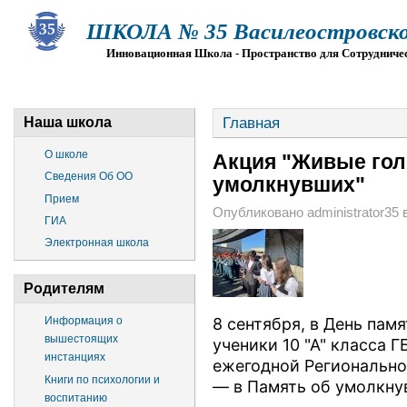
ШКОЛА № 35 Василеостровско
Инновационная Школа - Пространство для Сотрудниче
О ШКОЛЕ
СВЕДЕНИЯ ОБ ОО
ПРИЕМ
Г
Главная
Наша школа
О школе
Акция "Живые голо
Сведения Об ОО
умолкнувших"
Прием
Опубликовано administrator35 в
ГИА
Электронная школа
Родителям
Информация о
8 сентября, в День пам
вышестоящих
ученики 10 "А" класса 
инстанциях
ежегодной Регионально
Книги по психологии и
— в Память об умолкну
воспитанию