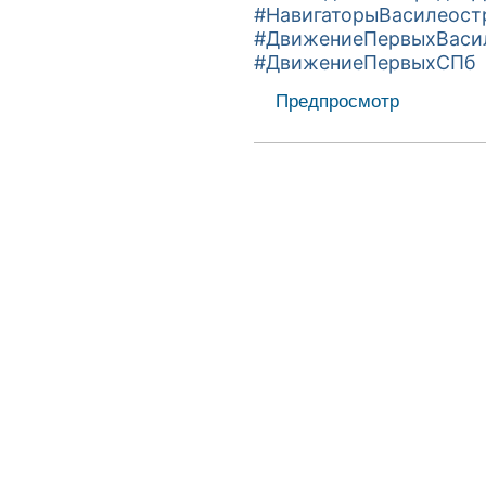
#НавигаторыВасилеост
#ДвижениеПервыхВаси
#ДвижениеПервыхСПб
Предпросмотр