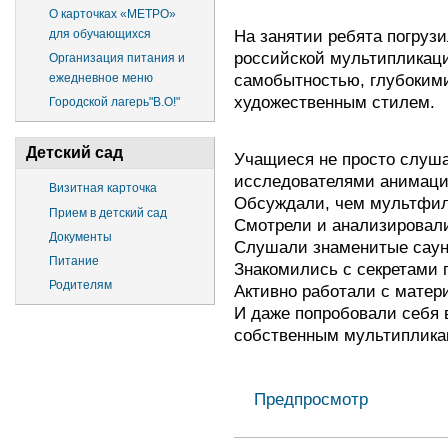
О карточках «МЕТРО»
На занятии ребята погруз
для обучающихся
российской мультипликаци
Организация питания и
самобытностью, глубоким
ежедневное меню
художественным стилем.
Городской лагерь"В.О!"
Детский сад
Учащиеся не просто слуша
исследователями анимаци
Визитная карточка
Обсуждали, чем мультфил
Прием в детский сад
Смотрели и анализировали
Документы
Слушали знаменитые саун
Питание
Знакомились с секретами 
Родителям
Активно работали с матер
И даже попробовали себя в
собственным мультиплика
Предпросмотр