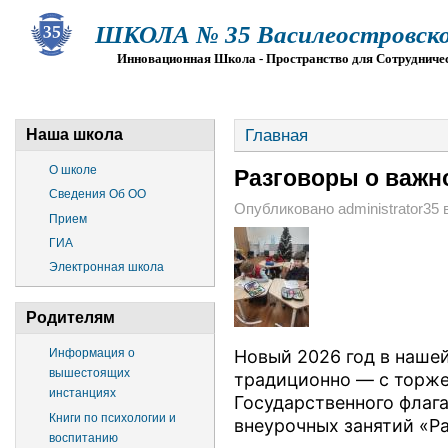
ШКОЛА № 35 Василеостровско
Инновационная Школа - Пространство для Сотрудниче
О ШКОЛЕ
СВЕДЕНИЯ ОБ ОО
ПРИЕМ
Г
Главная
Наша школа
О школе
Разговоры о важно
Сведения Об ОО
Опубликовано administrator35 в
Прием
ГИА
Электронная школа
Родителям
Информация о
Новый 2026 год в нашей
вышестоящих
традиционно — с торже
инстанциях
Государственного флаг
Книги по психологии и
внеурочных занятий «Р
воспитанию