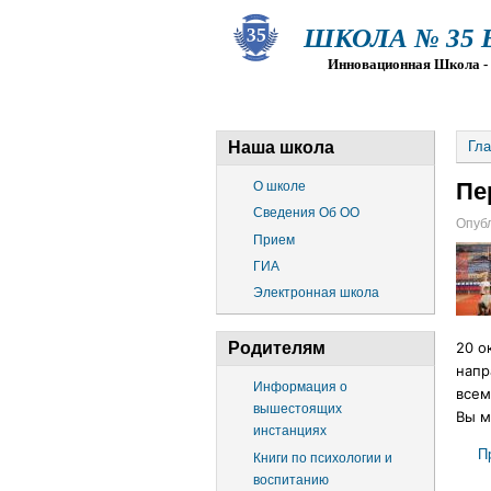
ШКОЛА № 35 Ва
Инновационная Школа - Пр
О ШКОЛЕ
СВЕДЕНИЯ ОБ О
Наша школа
Гла
Пе
О школе
Сведения Об ОО
Опубл
Прием
ГИА
Электронная школа
Родителям
20 о
напр
Информация о
всем
вышестоящих
Вы м
инстанциях
П
Книги по психологии и
воспитанию