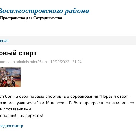
силеостровского района
остранство для Сотрудничества
О
ПРИЕМ
ГИА
ЭЛЕКТРОННАЯ ШКОЛА
вная
рвый старт
иковано administrator35 в чт, 10/20/2022 - 21:24
ктября на свои первые спортивные соревнования "Первый старт"
авились учащиеся 1а и 1б классов! Ребята прекрасно справились со
и состязаниями.
олодцы! Так держать!
редпросмотр