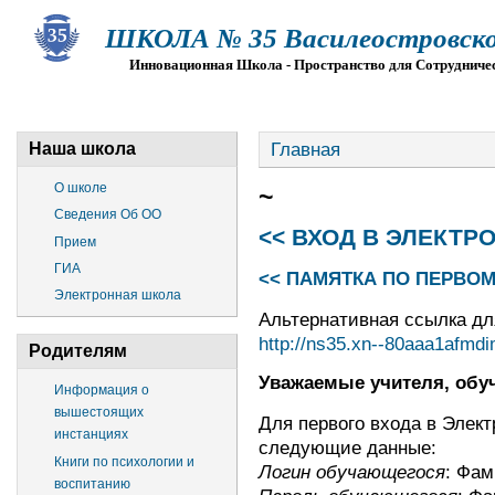
ШКОЛА № 35 Василеостровско
Инновационная Школа - Пространство для Сотрудниче
О ШКОЛЕ
СВЕДЕНИЯ ОБ ОО
ПРИЕМ
Г
Главная
Наша школа
О школе
~
Сведения Об ОО
<< ВХОД В ЭЛЕКТР
Прием
ГИА
<< ПАМЯТКА ПО ПЕРВОМ
Электронная школа
Альтернативная ссылка дл
http://ns35.xn--80aaa1afmdi
Родителям
Уважаемые учителя, обу
Информация о
вышестоящих
Для первого входа в Элек
инстанциях
следующие данные:
Книги по психологии и
Логин обучающегося
: Фа
воспитанию