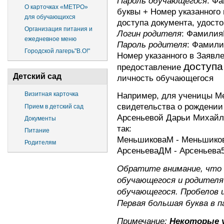
Пароль обучающегося
: Ф
О карточках «МЕТРО»
буквы + Номер указанного
для обучающихся
доступа документа, удост
Организация питания и
Логин родителя
: Фамили
ежедневное меню
Пароль родителя
: Фамили
Городской лагерь"В.О!"
Номер указанного в Заявл
доступа
предоставление
Детский сад
личность обучающегося
Например, для ученицы М
Визитная карточка
свидетельства о рождении 
Прием в детский сад
Арсеньевой Дарьи Михайл
Документы
так:
Питание
МеньшиковаМ - Меньшико
Родителям
АрсеньеваДМ - Арсеньева
Обратите внимание, что 
обучающегося и родител
обучающегося. Пробелов и
Первая большая буква в п
Примечание:
Некоторые 