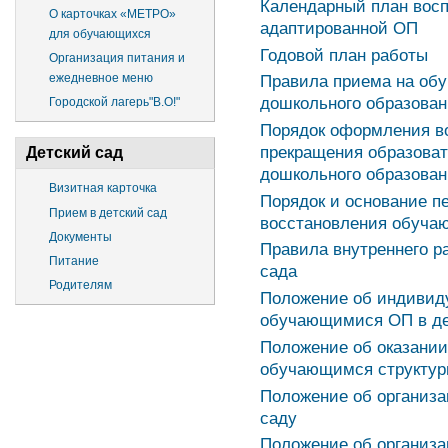
Календарный план восп
О карточках «МЕТРО»
адаптированной ОП
для обучающихся
Годовой план работы
Организация питания и
ежедневное меню
Правила приема на обу
дошкольного образова
Городской лагерь"В.О!"
Порядок оформления во
прекращения образова
Детский сад
дошкольного образован
Визитная карточка
Порядок и основание п
Прием в детский сад
восстановления обучаю
Документы
Правила внутреннего р
Питание
сада
Родителям
Положение об индивид
обучающимися ОП в де
Положение об оказани
обучающимся структурн
Положение об организа
саду
Положение об организа