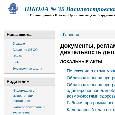
ШКОЛА № 35 Василеостровско
Инновационная Школа - Пространство для Сотрудниче
О ШКОЛЕ
СВЕДЕНИЯ ОБ ОО
ПРИЕМ
Г
Главная
Наша школа
О школе
Документы, регл
Сведения Об ОО
деятельность детс
Прием
ЛОКАЛЬНЫЕ АКТЫ
ГИА
Электронная школа
Положение о структурн
Образовательная прог
Родителям
Образовательная прогр
адаптированная для о
Информация о
возможностями здоров
вышестоящих
инстанциях
Рабочая программа вос
Книги по психологии и
Календарный план вос
воспитанию