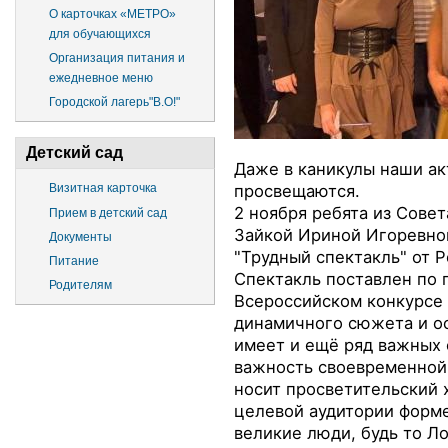
О карточках «МЕТРО»
для обучающихся
Организация питания и
ежедневное меню
Городской лагерь"В.О!"
Детский сад
Даже в каникулы наши ак
просвещаются.
Визитная карточка
2 ноября ребята из Сове
Прием в детский сад
Зайкой Ириной Игоревно
Документы
"Трудный спектакль" от 
Питание
Спектакль поставлен по 
Родителям
Всероссийском конкурсе 
динамичного сюжета и о
имеет и ещё ряд важных 
важность своевременной
носит просветительский 
целевой аудитории форме
великие люди, будь то Ло