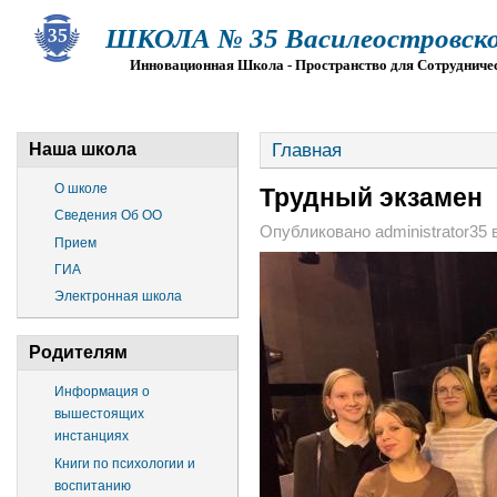
ШКОЛА № 35 Василеостровско
Инновационная Школа - Пространство для Сотрудниче
О ШКОЛЕ
СВЕДЕНИЯ ОБ ОО
ПРИЕМ
Г
Главная
Наша школа
О школе
Трудный экзамен
Сведения Об ОО
Опубликовано administrator35 в 
Прием
ГИА
Электронная школа
Родителям
Информация о
вышестоящих
инстанциях
Книги по психологии и
воспитанию