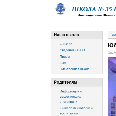
ШКОЛА № 35 Ва
Инновационная Школа - Пр
О ШКОЛЕ
СВЕДЕНИЯ ОБ О
Наша школа
Гла
Юб
О школе
Сведения Об ОО
Опубл
Прием
ГИА
Электронная школа
Родителям
Информация о
вышестоящих
инстанциях
Книги по психологии и
воспитанию