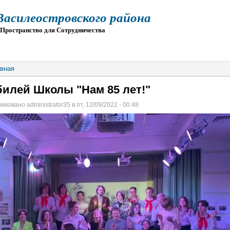
силеостровского района
остранство для Сотрудничества
О
ПРИЕМ
ГИА
ЭЛЕКТРОННАЯ ШКОЛА
вная
илей Школы "Нам 85 лет!"
иковано administrator35 в пт, 12/09/2022 - 00:48