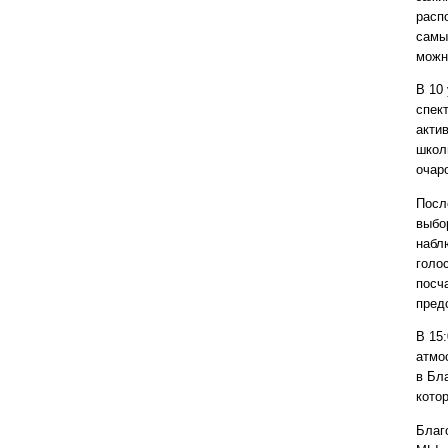
расп
самы
можн
В 10
спек
акти
школ
очар
Посл
выбо
набл
голо
посч
пред
В 15
атмо
в Бл
кото
Благ