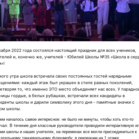
кабря 2022 года состоялся настоящий праздник для всех учеников,
телей и, конечно же, учителей - Юбилей Школы №35 «Школа в сер
»!
мого утра школа встречала своих постоянных гостей
нарядными
щениями: каждый этаж был украшен в стиле разных поколений,
етворяя то, что именно ЭТО место объединяет нас всех. У парадно
ницы гордые, в белых рубашках, встречали всех кандидаты в
иденты школы и дарили символику этого дня - памятные значки с
ом школы.
тем началось самое интересное: не было ни минуты, чтобы хоть кто-то
учал. В течение дня классные руководители проводили интерактивную иг
рии школы и наших учителях, на переменах все могли присоединиться к
гательному танцевальному флешмобу, в рекреации на 1 этаже