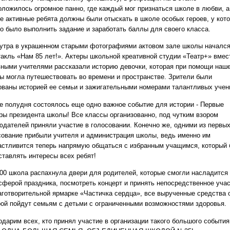
оложилось огромное панно, где каждый мог признаться школе в любви, а
е активные ребята должны были отыскать в школе особых героев, у кот
о было выполнить задание и заработать баллы для своего класса.
 утра в украшенном старыми фотографиями актовом зале школы началс
такль «Нам 85 лет!». Актеры школьной креативной студии «Театр+» вмес
вными учителями рассказали историю девочки, которая при помощи наш
ы могла путешествовать во времени и пространстве. Зрители были
ованы историей ее семьи и зажигательными номерами талантливых учен
е полудня состоялось еще одно важное событие для истории - Первые
ры президента школы! Все классы организованно, под чутким взором
юдателей приняли участие в голосовании. Конечно же, одними из первых
сование прибыли учителя и администрация школы, ведь именно им
астливится теперь напрямую общаться с избранным учащимся, который 
ставлять интересы всех ребят!
:00 школа распахнула двери для родителей, которые смогли насладится
сферой праздника, посмотреть концерт и принять непосредственное уча
аготворительной ярмарке «Частичка сердца», все вырученные средства 
рой пойдут семьям с детьми с ограниченными возможностями здоровья.
одарим всех, кто принял участие в организации такого большого события