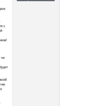
орых
я
те с
ей
иков!
 на
будет
 всей
стие
от
.