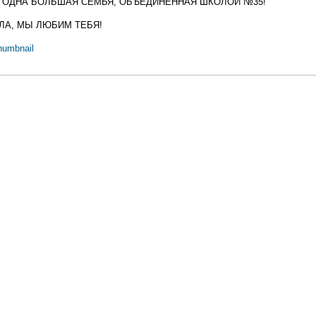
- ОДНА БОЛЬШАЯ СЕМЬЯ, ОБЪЕДИНЕННАЯ ШКОЛОЙ №35!
ЛА, МЫ ЛЮБИМ ТЕБЯ!
humbnail