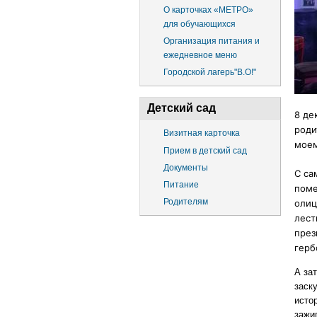
О карточках «МЕТРО»
для обучающихся
Организация питания и
ежедневное меню
Городской лагерь"В.О!"
Детский сад
8 де
роди
Визитная карточка
моем
Прием в детский сад
Документы
С са
Питание
поме
Родителям
олиц
лест
през
герб
А за
заск
исто
зажи