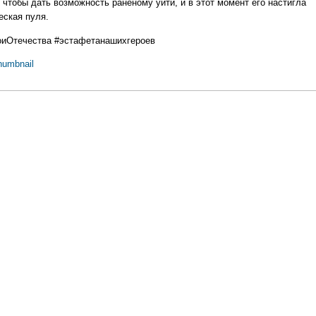
 чтобы дать возможность раненому уйти, и в этот момент его настигла
еская пуля.
оиОтечества
#эстафетанашихгероев
humbnail