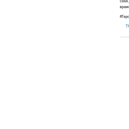
себя,
враж
#Гер
T