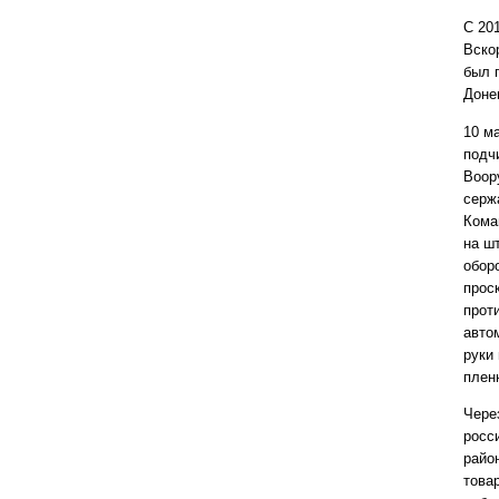
С 201
Вско
был 
Доне
10 м
подч
Воор
серж
Кома
на ш
обор
прос
прот
авто
руки
плен
Чере
росс
райо
това