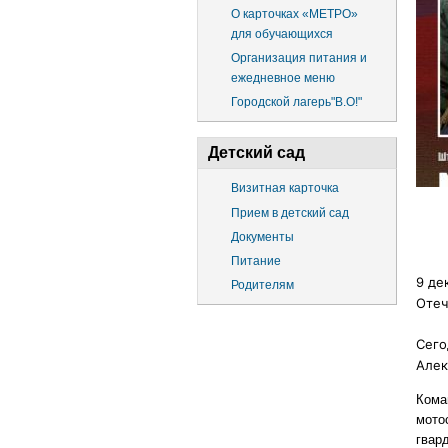
О карточках «МЕТРО»
для обучающихся
Организация питания и
ежедневное меню
Городской лагерь"В.О!"
Детский сад
Визитная карточка
Прием в детский сад
Документы
Питание
9 де
Родителям
Отеч
Сего
Алек
Кома
мото
гвар