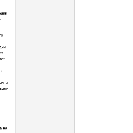
ации
е
го
дии
ия.
лся
о
им и
ожили
а на