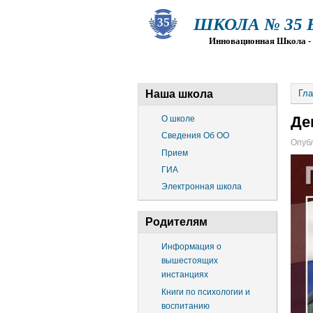
ШКОЛА № 35 Ва
Инновационная Школа - Пр
О ШКОЛЕ
СВЕДЕНИЯ ОБ О
Наша школа
Гла
Де
О школе
Сведения Об ОО
Опубл
Прием
ГИА
Электронная школа
Родителям
Информация о
вышестоящих
инстанциях
Книги по психологии и
воспитанию