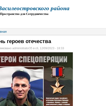
силеостровского района
остранство для Сотрудничества
О
ПРИЕМ
ГИА
ЭЛЕКТРОННАЯ ШКОЛА
вная
нь героев отечества
иковано administrator35 в сб, 12/09/2023 - 18:33