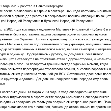
1 года жил и работал в Санкт-Петербурге.
ре после объявленной в стране в сентябре 2022 года частичной мобилиз
призван в армию для участия в специальной военной операции по защит
цкой Народной Республики и Луганской Народной Республики.
арта 2023 года командиру отделения Мальцеву («позывной «Кубань») и е
инённым была поставлена задача овладеть одним из опорных пунктов
ужённых сил Украины. По пути к вражескому окопу все сослуживцы гвар
анта Мальцева, попав под пулемётный огонь украинцев, получили ранен
ндир оттащил раненых в безопасное место, вызвал санитаров и отправи
турм в одиночку. Подобравшись к рубежу, он дождался, пока пятеро
оняющихся отвлекутся на отражение атаки с другой стороны, и незаметн
кользнул в окоп. За поворотом траншеи выждал удобный момент, когда
ивник займётся перезарядкой стрелкового оружия, внезапно ворвался к н
матным огнём уничтожил троих бойцов ВСУ. Оставшиеся двое сами пол
 на бруствер и сдались. Дождавшись подкрепления, передал ему своих
ных.
з несколько дней, 13 марта 2023 года, в ходе очередного наступления
ийских штурмовиков в окрестностях города Кременная Северодонецкого
на один из сослуживцев Мальцева получил огнестрельное ранение. Пока
рищи вытаскивали его с поля боя, Александр отвлёк внимание противник