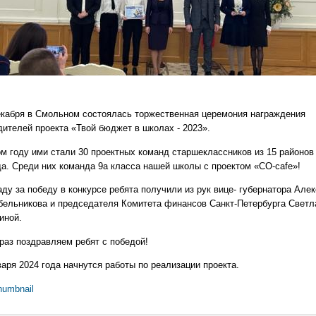
екабря в Смольном состоялась торжественная церемония награждения
дителей проекта «Твой бюджет в школах - 2023».
ом году ими стали 30 проектных команд старшеклассников из 15 районов
да. Среди них команда 9а класса нашей школы с проектом «CO-cafe»!
ду за победу в конкурсе ребята получили из рук вице- губернатора Але
бельникова и председателя Комитета финансов Санкт-Петербурга Светл
иной.
раз поздравляем ребят с победой!
варя 2024 года начнутся работы по реализации проекта.
humbnail