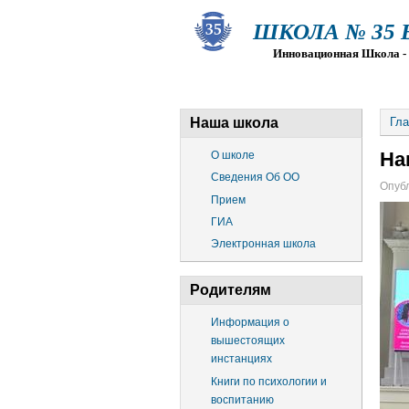
ШКОЛА № 35 Ва
Инновационная Школа - Пр
О ШКОЛЕ
СВЕДЕНИЯ ОБ О
Наша школа
Гла
На
О школе
Сведения Об ОО
Опубл
Прием
ГИА
Электронная школа
Родителям
Информация о
вышестоящих
инстанциях
Книги по психологии и
воспитанию