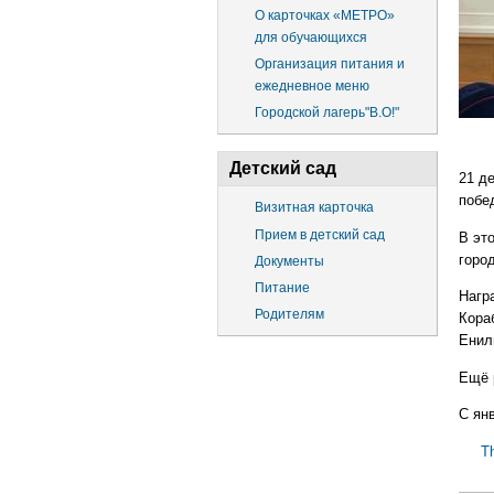
О карточках «МЕТРО»
для обучающихся
Организация питания и
ежедневное меню
Городской лагерь"В.О!"
Детский сад
21 д
побе
Визитная карточка
Прием в детский сад
В эт
горо
Документы
Питание
Награ
Родителям
Кора
Енил
Ещё 
С ян
T