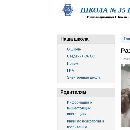
ШКОЛА № 35 Ва
Инновационная Школа - Пр
О ШКОЛЕ
СВЕДЕНИЯ ОБ О
Наша школа
Гла
Ра
О школе
Сведения Об ОО
Опубл
Прием
ГИА
Электронная школа
Родителям
Информация о
вышестоящих
инстанциях
Книги по психологии и
воспитанию