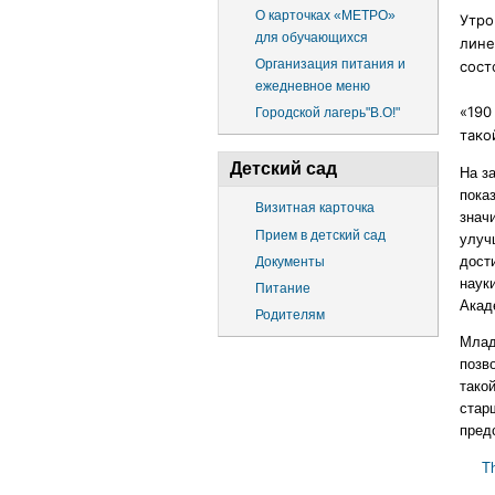
О карточках «МЕТРО»
Утро
для обучающихся
лине
Организация питания и
сост
ежедневное меню
«190
Городской лагерь"В.О!"
тако
Детский сад
На з
пока
Визитная карточка
знач
Прием в детский сад
улуч
дост
Документы
науки
Питание
Акад
Родителям
Млад
позв
тако
стар
пред
T