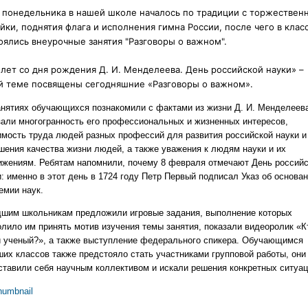
 понедельника в нашей школе началось по традиции с торжествен
йки, поднятия флага и исполнения гимна России, после чего в клас
оялись внеурочные занятия "Разговоры о важном".
 лет со дня рождения Д. И. Менделеева. День российской
науки» –
й теме посвящены сегодняшние «Разговоры о важном».
анятиях обучающихся познакомили с фактами из жизни Д. И. Менделеева
зали многогранность его профессиональных и жизненных интересов,
имость труда людей разных профессий для развития российской науки и
шения качества жизни людей, а также уважения к людям науки и их
ижениям. Ребятам напомнили, почему 8 февраля отмечают День российс
: именно в этот день в 1724 году Петр Первый подписал Указ об основа
емии наук.
шим школьникам предложили игровые задания, выполнение которых
олило им принять мотив изучения темы занятия, показали видеоролик «К
й ученый?», а также выступление федерального спикера. Обучающимся
ших классов также предстояло стать участниками групповой работы, они
ставили себя научным коллективом и искали решения конкретных ситуац
humbnail