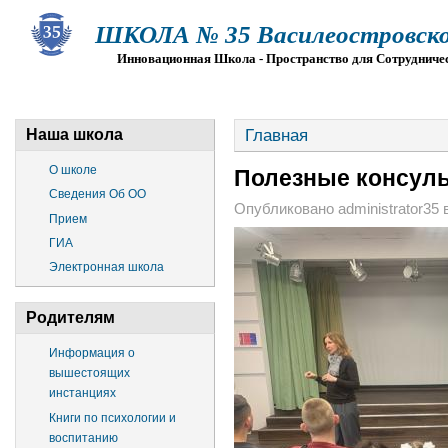
ШКОЛА № 35 Василеостровско
Инновационная Школа - Пространство для Сотрудниче
О ШКОЛЕ
СВЕДЕНИЯ ОБ ОО
ПРИЕМ
Г
Главная
Наша школа
О школе
Полезные консуль
Сведения Об ОО
Опубликовано administrator35 в
Прием
ГИА
Электронная школа
Родителям
Информация о
вышестоящих
инстанциях
Книги по психологии и
воспитанию