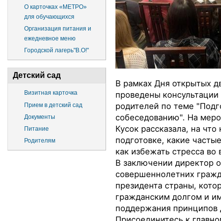
О карточках «МЕТРО»
для обучающихся
Организация питания и
ежедневное меню
Городской лагерь"В.О!"
Детский сад
В рамках Дня открытых 
Визитная карточка
проведены консультации 
родителей по теме "Подг
Прием в детский сад
собеседованию". На мер
Документы
Кусок рассказала, на что
Питание
подготовке, какие часты
Родителям
как избежать стресса во
в
В заключении директор 
совершеннолетних гражда
президента страны, котор
гражданским долгом и им
поддержания принципов 
Присоединитесь к главно