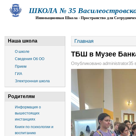
ШКОЛА № 35 Василеостровско
Инновационная Школа - Пространство для Сотрудниче
О ШКОЛЕ
СВЕДЕНИЯ ОБ ОО
ПРИЕМ
Г
Главная
Наша школа
О школе
ТБШ в Музее Банк
Сведения Об ОО
Опубликовано administrator35 в
Прием
ГИА
Электронная школа
Родителям
Информация о
вышестоящих
инстанциях
Книги по психологии и
воспитанию