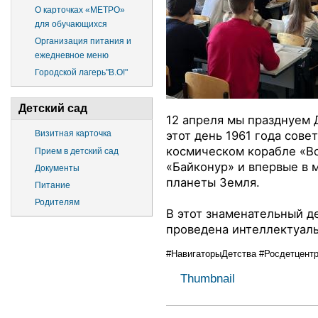
О карточках «МЕТРО»
для обучающихся
Организация питания и
ежедневное меню
Городской лагерь"В.О!"
Детский сад
12 апреля мы празднуем 
этот день 1961 года сове
Визитная карточка
космическом корабле «Во
Прием в детский сад
«Байконур» и впервые в 
Документы
планеты Земля.
Питание
Родителям
В этот знаменательный д
проведена интеллектуаль
#НавигаторыДетства
#Росдетцент
Thumbnail