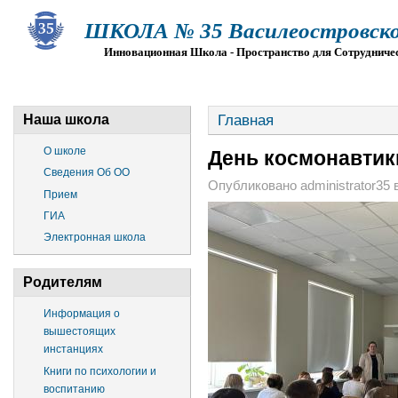
ШКОЛА № 35 Василеостровско
Инновационная Школа - Пространство для Сотрудниче
О ШКОЛЕ
СВЕДЕНИЯ ОБ ОО
ПРИЕМ
Г
Главная
Наша школа
О школе
День космонавтик
Сведения Об ОО
Опубликовано administrator35 в 
Прием
ГИА
Электронная школа
Родителям
Информация о
вышестоящих
инстанциях
Книги по психологии и
воспитанию