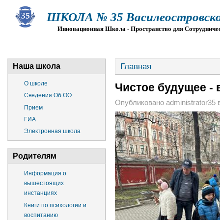
ШКОЛА № 35 Василеостровско
Инновационная Школа - Пространство для Сотрудниче
О ШКОЛЕ
СВЕДЕНИЯ ОБ ОО
ПРИЕМ
Г
Главная
Наша школа
О школе
Чистое будущее - 
Сведения Об ОО
Опубликовано administrator35 в 
Прием
ГИА
Электронная школа
Родителям
Информация о
вышестоящих
инстанциях
Книги по психологии и
воспитанию