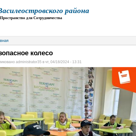
силеостровского района
остранство для Сотрудничества
О
ПРИЕМ
ГИА
ЭЛЕКТРОННАЯ ШКОЛА
вная
зопасное колесо
иковано administrator35 в чт, 04/18/2024 - 13:31