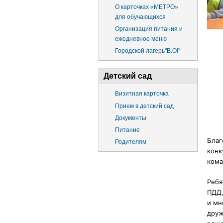
О карточках «МЕТРО»
для обучающихся
Организация питания и
ежедневное меню
Городской лагерь"В.О!"
Детский сад
Визитная карточка
Прием в детский сад
Документы
Питание
Благ
Родителям
конк
кома
Ребя
ПДД,
и мн
друж