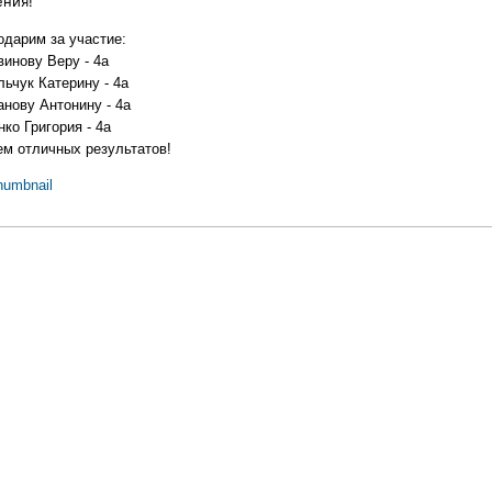
ния!
одарим за участие:
винову Веру - 4а
ьчук Катерину - 4а
анову Антонину - 4а
ко Григория - 4а
ем отличных результатов!
humbnail