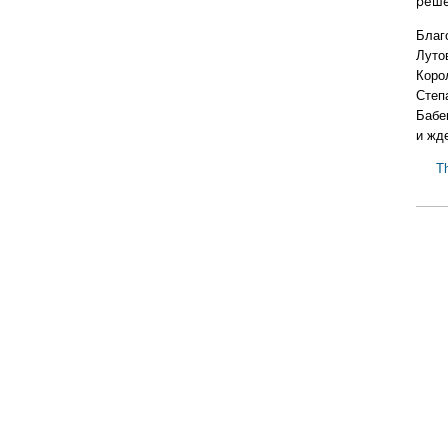
реше
Благ
Луто
Корол
Степ
Бабен
и жд
T