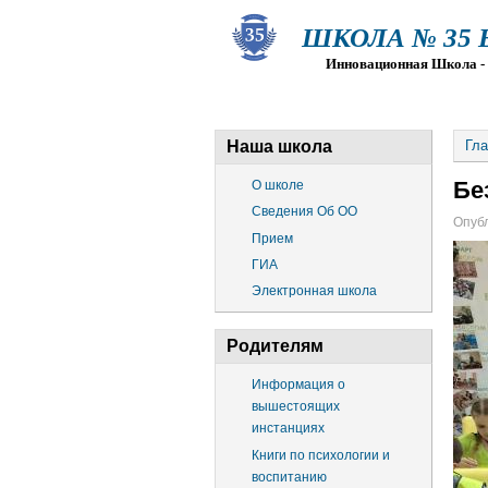
ШКОЛА № 35 Ва
Инновационная Школа - Пр
О ШКОЛЕ
СВЕДЕНИЯ ОБ О
Наша школа
Гла
Бе
О школе
Сведения Об ОО
Опубл
Прием
ГИА
Электронная школа
Родителям
Информация о
вышестоящих
инстанциях
Книги по психологии и
воспитанию