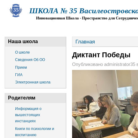
ШКОЛА № 35 Василеостровско
Инновационная Школа - Пространство для Сотрудниче
О ШКОЛЕ
СВЕДЕНИЯ ОБ ОО
ПРИЕМ
Г
Главная
Наша школа
О школе
Диктант Победы
Сведения Об ОО
Опубликовано administrator35 в 
Прием
ГИА
Электронная школа
Родителям
Информация о
вышестоящих
инстанциях
Книги по психологии и
воспитанию