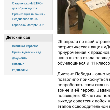
О карточках «МЕТРО»
для обучающихся
Организация питания и
ежедневное меню
Городской лагерь"В.О!"
Детский сад
26 апреля по всей стран
патриотическая акция «Д
Визитная карточка
приуроченная к празднов
Прием в детский сад
наша школа стала площад
Документы
обучающиеся 9-11 классо
Питание
Родителям
Диктант Победы – одно и
позволило прикоснуться 
попробовать свои силы в
войне и её героях. Задан
посвящены 80-летию пол
выходу советских войск 
этапов освободительной 