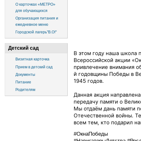
О карточках «МЕТРО»
для обучающихся
Организация питания и
ежедневное меню
Городской лагерь"В.О!"
Детский сад
В этом году наша школа 
Всероссийской акции «Ок
Визитная карточка
привлечение внимания о
Прием в детский сад
й годовщины Победы в В
Документы
1945 годов.
Питание
Родителям
Данная акция направлена
передачу памяти о Вели
Мы отдаём дань памяти п
Отечественной войны. Т
всем тем, кто подарил н
#ОкнаПобеды
#НавигаторыДетства
#Рос