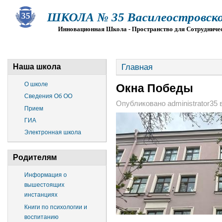
ШКОЛА № 35 Василеостровско
Инновационная Школа - Пространство для Сотрудниче
О ШКОЛЕ
СВЕДЕНИЯ ОБ ОО
ПРИЕМ
Г
Главная
Наша школа
О школе
Окна Победы
Сведения Об ОО
Опубликовано administrator35 в
Прием
ГИА
Электронная школа
Родителям
Информация о
вышестоящих
инстанциях
Книги по психологии и
воспитанию