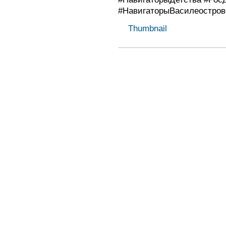
#НавигаторыВасилеостров
Thumbnail