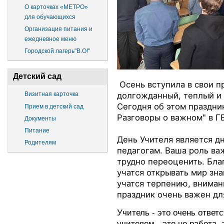
О карточках «МЕТРО»
для обучающихся
Организация питания и
ежедневное меню
Городской лагерь"В.О!"
Детский сад
Осень вступила в свои п
долгожданный, теплый и 
Визитная карточка
Сегодня об этом праздни
Прием в детский сад
Разговоры о важном" в 
Документы
Питание
День Учителя является д
Родителям
педагогам. Ваша роль ва
трудно переоценить. Бла
учатся открывать мир зна
учатся терпению, вниман
праздник очень важен для
Учитель - это очень ответ
учителем - это не работа, 