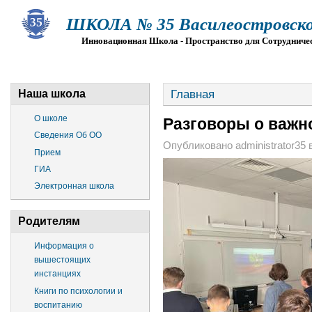
ШКОЛА № 35 Василеостровско
Инновационная Школа - Пространство для Сотрудниче
О ШКОЛЕ
СВЕДЕНИЯ ОБ ОО
ПРИЕМ
Г
Главная
Наша школа
О школе
Разговоры о важно
Сведения Об ОО
Опубликовано administrator35 в
Прием
ГИА
Электронная школа
Родителям
Информация о
вышестоящих
инстанциях
Книги по психологии и
воспитанию