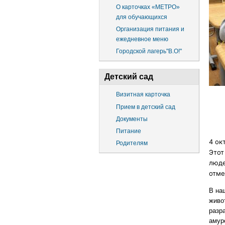
О карточках «МЕТРО»
для обучающихся
Организация питания и
ежедневное меню
Городской лагерь"В.О!"
Детский сад
Визитная карточка
Прием в детский сад
Документы
Питание
4 ок
Родителям
Этот
люде
отме
В на
живо
разр
амур