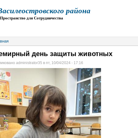
силеостровского района
остранство для Сотрудничества
О
ПРИЕМ
ГИА
ЭЛЕКТРОННАЯ ШКОЛА
вная
емирный день защиты животных
иковано administrator35 в пт, 10/04/2024 - 17:16