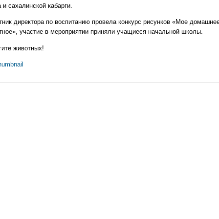
 и сахалинской кабарги.
тник директора по воспитанию провела конкурс рисунков «Мое домашне
тное», участие в мероприятии приняли учащиеся начальной школы.
гите животных!
humbnail