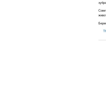
зубра
Сове
живо
Бере
T