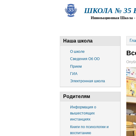
ШКОЛА № 35 Ва
Инновационная Школа - Пр
О ШКОЛЕ
СВЕДЕНИЯ ОБ О
Наша школа
Гла
Вс
О школе
Сведения Об ОО
Опубл
Прием
ГИА
Электронная школа
Родителям
Информация о
вышестоящих
инстанциях
Книги по психологии и
воспитанию