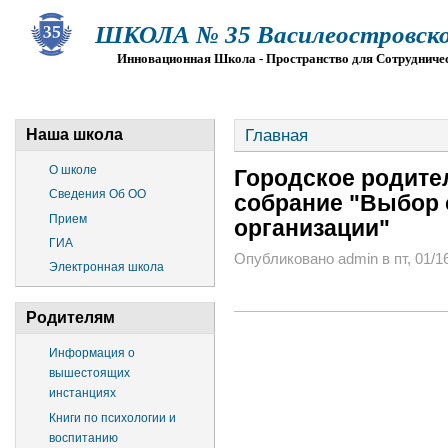
ШКОЛА № 35 Василеостровско
Инновационная Школа - Пространство для Сотрудниче
О ШКОЛЕ
СВЕДЕНИЯ ОБ ОО
ПРИЕМ
Г
Главная
Наша школа
О школе
Городское родите
Сведения Об ОО
собрание "Выбор 
Прием
организации"
ГИА
Опубликовано admin в пт, 01/16
Электронная школа
Родителям
Информация о
вышестоящих
инстанциях
Книги по психологии и
воспитанию