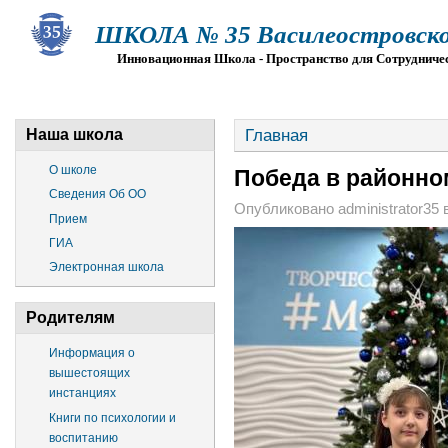
ШКОЛА № 35 Василеостровско
Инновационная Школа - Пространство для Сотрудниче
О ШКОЛЕ
СВЕДЕНИЯ ОБ ОО
ПРИЕМ
Г
Главная
Наша школа
О школе
Победа в районно
Сведения Об ОО
Опубликовано administrator35 в 
Прием
ГИА
Электронная школа
Родителям
Информация о
вышестоящих
инстанциях
Книги по психологии и
воспитанию