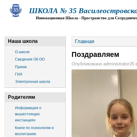
ШКОЛА № 35 Василеостровско
Инновационная Школа - Пространство для Сотрудниче
О ШКОЛЕ
СВЕДЕНИЯ ОБ ОО
ПРИЕМ
Г
Главная
Наша школа
О школе
Поздравляем
Сведения Об ОО
Опубликовано administrator35 в
Прием
ГИА
Электронная школа
Родителям
Информация о
вышестоящих
инстанциях
Книги по психологии и
воспитанию