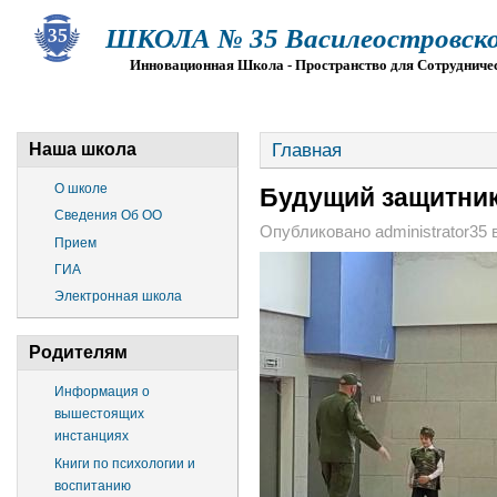
ШКОЛА № 35 Василеостровско
Инновационная Школа - Пространство для Сотрудниче
О ШКОЛЕ
СВЕДЕНИЯ ОБ ОО
ПРИЕМ
Г
Главная
Наша школа
О школе
Будущий защитник
Сведения Об ОО
Опубликовано administrator35 в 
Прием
ГИА
Электронная школа
Родителям
Информация о
вышестоящих
инстанциях
Книги по психологии и
воспитанию