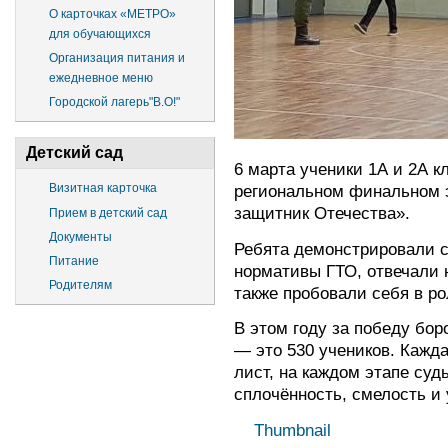
О карточках «МЕТРО»
для обучающихся
Организация питания и
ежедневное меню
Городской лагерь"В.О!"
Детский сад
6 марта ученики 1А и 2А 
региональном финальном 
Визитная карточка
защитник Отечества».
Прием в детский сад
Документы
Ребята демонстрировали с
Питание
нормативы ГТО, отвечали н
Родителям
также пробовали себя в ро
В этом году за победу бор
— это 530 учеников. Кажд
лист, на каждом этапе суд
сплочённость, смелость и 
Thumbnail