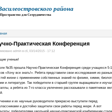
силеостровского района
остранство для Сотрудничества
О
ПРИЕМ
ГИА
ЭЛЕКТРОННАЯ ШКОЛА
вная
учно-Практическая Конференция
иковано admin в сб, 03/14/2015 - 17:12
щие ученые!
оле №35 прошла Научно-Практическая Конференция среди учащихся 5-1
сов «Хочу все знать!». Ребята представили свои исследования из разны
стей жизни с применением собственных знаний по физике, химии, биолог
рии и литературе. Так победители в старшей группе выращивали и изуча
таллы, а ребята из 7-го класса увлеченно рассказывали о памятниках ве
й.
ученики и их научные руководители прекрасно выступили перед
классниками и достойно защитили свои работы перед жюри. А вот
льтаты: победителями школьной научно-практической конференции стали