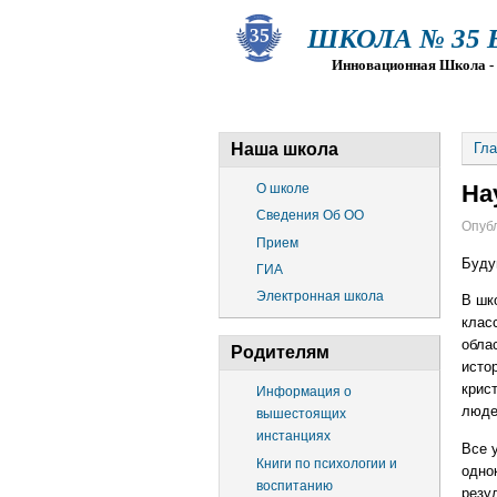
ШКОЛА № 35 Ва
Инновационная Школа - Пр
О ШКОЛЕ
СВЕДЕНИЯ ОБ О
Наша школа
Гла
На
О школе
Сведения Об ОО
Опубл
Прием
Буду
ГИА
Электронная школа
В шк
клас
обла
Родителям
исто
крис
Информация о
люде
вышестоящих
инстанциях
Все 
Книги по психологии и
одно
воспитанию
резу