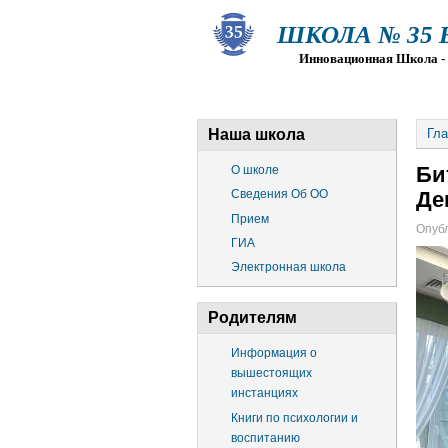
ШКОЛА № 35 Ва
Инновационная Школа - Пр
О ШКОЛЕ
СВЕДЕНИЯ ОБ О
Наша школа
Гла
Би
О школе
Сведения Об ОО
Де
Прием
Опубл
ГИА
Электронная школа
Родителям
Информация о
вышестоящих
инстанциях
Книги по психологии и
воспитанию