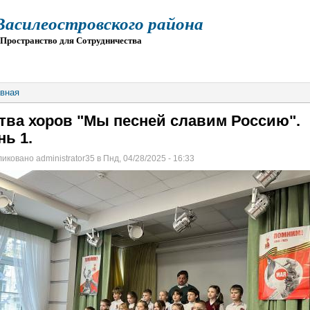
силеостровского района
остранство для Сотрудничества
О
ПРИЕМ
ГИА
ЭЛЕКТРОННАЯ ШКОЛА
вная
тва хоров "Мы песней славим Россию".
нь 1.
иковано administrator35 в Пнд, 04/28/2025 - 16:33