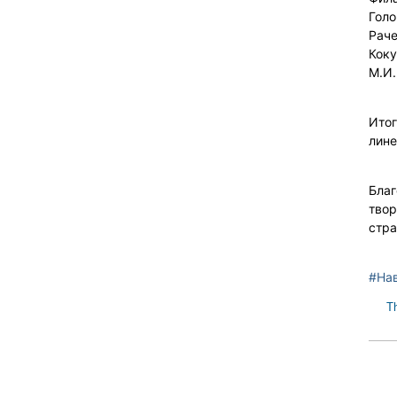
Голо
Раче
Коку
М.И.
Итог
лине
Благ
твор
стра
#На
T