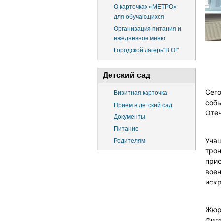
О карточках «МЕТРО»
для обучающихся
Организация питания и
ежедневное меню
Городской лагерь"В.О!"
Детский сад
Сего
Визитная карточка
собы
Прием в детский сад
Отеч
Документы
Питание
Учащ
Родителям
трон
прис
воен
иск
Жюри
Фила