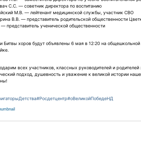
вач С.С. — советник директора по воспитанию
йский М.В. — лейтенант медицинской службы, участник СВО
рина В.В. — представитель родительской общественности
Цвет
 — представитель ученической общественности
и Битвы хоров будут объявлены 6 мая в 12:20 на общешкольной
йке.
одарим всех участников, классных руководителей и родителей 
ческий подход, душевность и уважение к великой истории наше
ны!
вигаторыДетства
#Росдетцентр
#оВеликойПобедеНД
humbnail