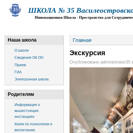
ШКОЛА № 35 Василеостровско
Инновационная Школа - Пространство для Сотрудниче
О ШКОЛЕ
СВЕДЕНИЯ ОБ ОО
ПРИЕМ
Г
Главная
Наша школа
О школе
Экскурсия
Сведения Об ОО
Опубликовано administrator35 в 
Прием
ГИА
Электронная школа
Родителям
Информация о
вышестоящих
инстанциях
Книги по психологии и
воспитанию