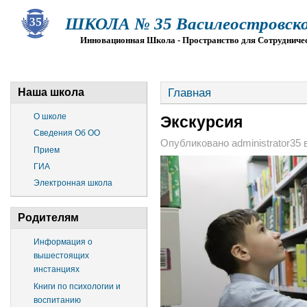
ШКОЛА № 35 Василеостровско
Инновационная Школа - Пространство для Сотрудниче
О ШКОЛЕ
СВЕДЕНИЯ ОБ ОО
ПРИЕМ
Г
Главная
Наша школа
О школе
Экскурсия
Сведения Об ОО
Опубликовано administrator35 в 
Прием
ГИА
Электронная школа
Родителям
Информация о
вышестоящих
инстанциях
Книги по психологии и
воспитанию