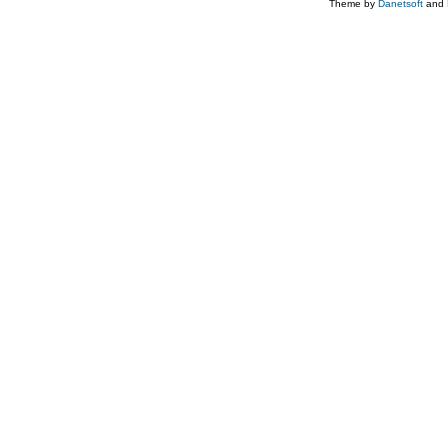
Theme by
Danetsoft
and