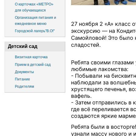
О карточках «МЕТРО»
для обучающихся
Организация питания и
27 ноября 2 «А» класс 
ежедневное меню
экскурсию — на Кондит
Городской лагерь"В.О!"
Самойловой! Это было 
сладостей.
Детский сад
Визитная карточка
Ребята своими глазами
Прием в детский сад
любимые лакомства:
Документы
- Побывали на бисквит
Питание
наблюдали за волшебны
Родителям
хрустящего печенья, в
вафель.
- Затем отправились в
где всё переливается в
создаются яркие марме
Ребята были в восторге
узнали массу нового и 