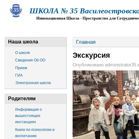
ШКОЛА № 35 Василеостровско
Инновационная Школа - Пространство для Сотрудниче
О ШКОЛЕ
СВЕДЕНИЯ ОБ ОО
ПРИЕМ
Г
Главная
Наша школа
О школе
Экскурсия
Сведения Об ОО
Опубликовано administrator35 в 
Прием
ГИА
Электронная школа
Родителям
Информация о
вышестоящих
инстанциях
Книги по психологии и
воспитанию