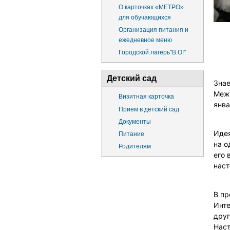
О карточках «МЕТРО»
для обучающихся
Организация питания и
ежедневное меню
Городской лагерь"В.О!"
Детский сад
Знае
Межд
Визитная карточка
янва
Прием в детский сад
Документы
Идея
Питание
на о
Родителям
его 
наст
В пр
Инте
друг
Наст