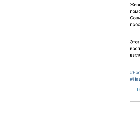
Живы
помо
Совм
прос
Этот
восп
взгл
#Ро
#На
T