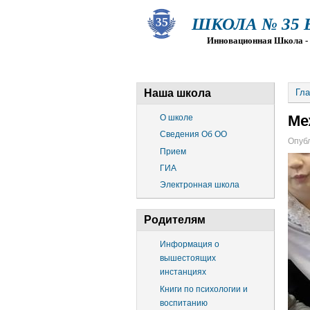
ШКОЛА № 35 Ва
Инновационная Школа - Пр
О ШКОЛЕ
СВЕДЕНИЯ ОБ О
Наша школа
Гла
Ме
О школе
Сведения Об ОО
Опубл
Прием
ГИА
Электронная школа
Родителям
Информация о
вышестоящих
инстанциях
Книги по психологии и
воспитанию