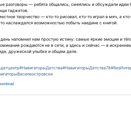
е разговоры — ребята общались, смеялись и обсуждали идеи 
щи гаджетов.
естное творчество — кто-то рисовал, кто-то играл в мяч, а кто
то наслаждался возможностью побыть наедине с книгой.
 день напомнил нам простую истину: самые яркие эмоции и тё
оминания рождаются не в сети, а здесь и сейчас — в искренне
яде, дружеской улыбке и общем деле.
сдетцентр
#НавигаторыДетства
#НавигаторыДетства78
#безИнте
вигаторыВасилеостровски
humbnail