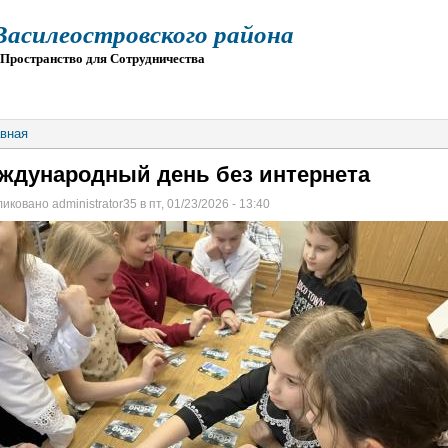
силеостровского района
остранство для Сотрудничества
О
ПРИЕМ
ГИА
ЭЛЕКТРОННАЯ ШКОЛА
вная
ждународный день без интернета
иковано administrator35 в пт, 01/23/2026 - 13:40