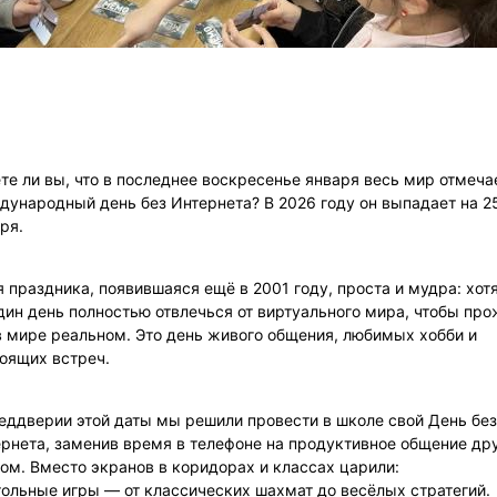
те ли вы, что в последнее воскресенье января весь мир отмеча
ународный день без Интернета? В 2026 году он выпадает на 2
ря.
 праздника, появившаяся ещё в 2001 году, проста и мудра: хот
дин день полностью отвлечься от виртуального мира, чтобы про
в мире реальном. Это день живого общения, любимых хобби и
оящих встреч.
еддверии этой даты мы решили провести в школе свой День без
рнета, заменив время в телефоне на продуктивное общение дру
ом. Вместо экранов в коридорах и классах царили:
ольные игры — от классических шахмат до весёлых стратегий.