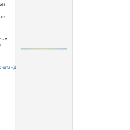
без
-то
плые
м
рнетаНД