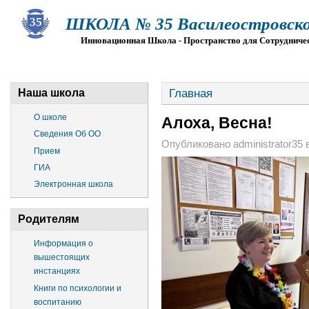
ШКОЛА № 35 Василеостровско
Инновационная Школа - Пространство для Сотрудниче
О ШКОЛЕ
СВЕДЕНИЯ ОБ ОО
ПРИЕМ
Г
Главная
Наша школа
О школе
Алоха, Весна!
Сведения Об ОО
Опубликовано administrator35 в 
Прием
ГИА
Электронная школа
Родителям
Информация о
вышестоящих
инстанциях
Книги по психологии и
воспитанию