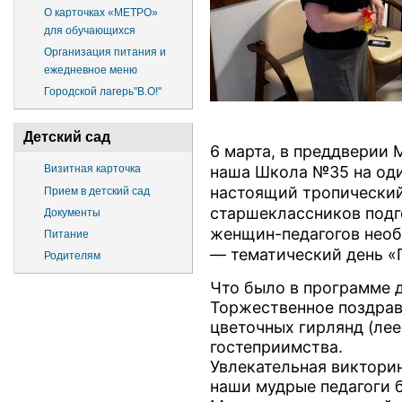
О карточках «МЕТРО»
для обучающихся
Организация питания и
ежедневное меню
Городской лагерь"В.О!"
Детский сад
6 марта, в преддверии
наша Школа №35 на оди
Визитная карточка
настоящий тропический
Прием в детский сад
старшеклассников подг
Документы
женщин-педагогов необ
Питание
— тематический день «
Родителям
Что было в программе д
Торжественное поздрав
цветочных гирлянд (ле
гостеприимства.
Увлекательная викторин
наши мудрые педагоги 