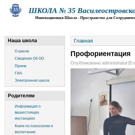
ШКОЛА № 35 Василеостровско
Инновационная Школа - Пространство для Сотрудниче
О ШКОЛЕ
СВЕДЕНИЯ ОБ ОО
ПРИЕМ
Г
Главная
Наша школа
О школе
Профориентация
Сведения Об ОО
Опубликовано administrator35 в 
Прием
ГИА
Электронная школа
Родителям
Информация о
вышестоящих
инстанциях
Книги по психологии и
воспитанию