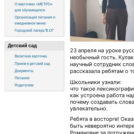
О карточках «МЕТРО»
для обучающихся
Организация питания и
ежедневное меню
Городской лагерь"В.О!"
Детский сад
23 апреля на уроке рус
необычный гость. Кулак
Визитная карточка
научный сотрудник сло
Прием в детский сад
рассказала ребятам о т
Документы
Питание
Школьники узнали:
Родителям
что такое лексикографи
как устроена работа на
почему создавать слов
увлекательно.
Ребята в восторге! Ока
быть невероятно интер
Романовне за погружен