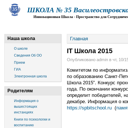
ШКОЛА № 35 Василеостровско
Инновационная Школа - Пространство для Сотрудниче
О ШКОЛЕ
СВЕДЕНИЯ ОБ ОО
ПРИЕМ
Г
Главная
Наша школа
О школе
IT Школа 2015
Сведения Об ОО
Опубликовано admin в чт, 10/15
Прием
Комитетом по информатиза
ГИА
по образованию Санкт-Пете
Электронная школа
Школа 2015”. Конкурс прох
года. По окончании конку
Родителям
определит победителей, н
декабре. Информация о ко
Информация о
вышестоящих
https://spbitschool.ru
(
памя
инстанциях
Книги по психологии и
воспитанию