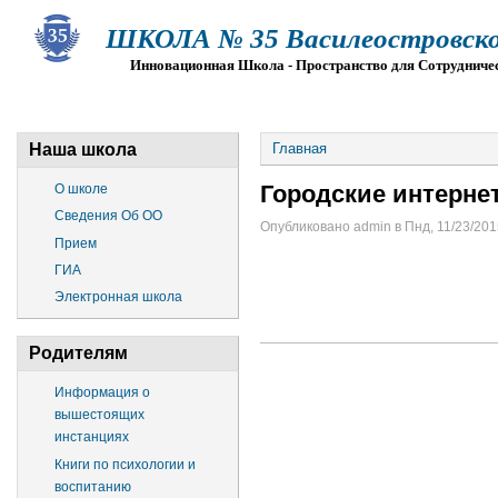
ШКОЛА № 35 Василеостровско
Инновационная Школа - Пространство для Сотрудниче
О ШКОЛЕ
СВЕДЕНИЯ ОБ ОО
ПРИЕМ
Г
Наша школа
Главная
Городские интерне
О школе
Сведения Об ОО
Опубликовано admin в Пнд, 11/23/2015
Прием
ГИА
Электронная школа
Родителям
Информация о
вышестоящих
инстанциях
Книги по психологии и
воспитанию