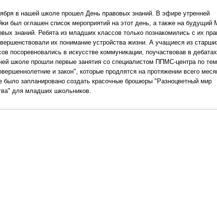
оября в нашей школе прошел День правовых знаний. В эфире утренней
йки был оглашен список мероприятий на этот день, а также на будущий 
овых знаний. Ребята из младших классов только познакомились с их пр
овершенствовали их понимание устройства жизни. А учащиеся из старши
сов посоревновались в искусстве коммуникации, поучаствовав в дебатах
ней школе прошли первые занятия со специалистом ППМС-центра по тем
овершеннолетние и закон", которые продлятся на протяжении всего меся
е было запланировано создать красочные брошюры "Разноцветный мир
тва" для младших школьников.