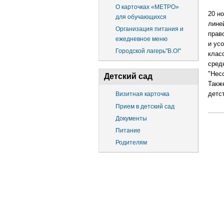
О карточках «МЕТРО»
20 н
для обучающихся
лине
Организация питания и
прав
ежедневное меню
и ус
Городской лагерь"В.О!"
клас
сред
"Нес
Детский сад
Такж
детс
Визитная карточка
Прием в детский сад
Документы
Питание
Родителям