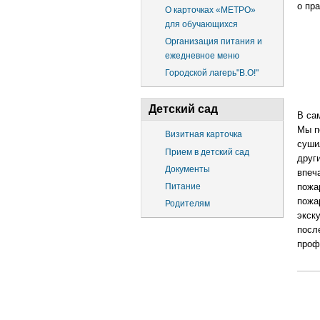
о пр
О карточках «МЕТРО»
для обучающихся
Организация питания и
ежедневное меню
Городской лагерь"В.О!"
Детский сад
В са
Мы п
Визитная карточка
суши
Прием в детский сад
друг
Документы
впеч
пожа
Питание
пожа
Родителям
экск
посл
проф