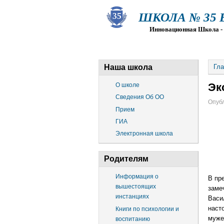
ШКОЛА № 35 Ва
Инновационная Школа - Пр
О ШКОЛЕ
СВЕДЕНИЯ ОБ О
Наша школа
Гла
Эк
О школе
Сведения Об ОО
Опубл
Прием
ГИА
Электронная школа
Родителям
Информация о
В пр
вышестоящих
заме
инстанциях
Васи
наст
Книги по психологии и
муже
воспитанию