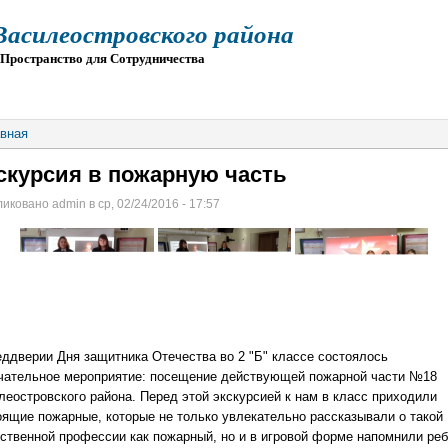
силеостровского района
остранство для Сотрудничества
О
ПРИЕМ
ГИА
ЭЛЕКТРОННАЯ ШКОЛА
вная
скурсия в пожарную часть
иковано admin в ср, 02/24/2016 - 17:57
еддверии Дня защитника Отечества во 2 "Б" классе состоялось
чательное мероприятие: посещение действующей пожарной части №18
леостровского района. Перед этой экскурсией к нам в класс приходили
оящие пожарные, которые не только увлекательно рассказывали о такой
ственной профессии как пожарный, но и в игровой форме напомнили ре