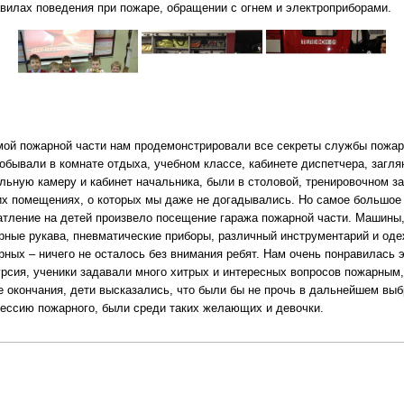
авилах поведения при пожаре, обращении с огнем и электроприборами.
мой пожарной части нам продемонстрировали все секреты службы пожар
обывали в комнате отдыха, учебном классе, кабинете диспетчера, загля
льную камеру и кабинет начальника, были в столовой, тренировочном за
их помещениях, о которых мы даже не догадывались. Но самое большое
атление на детей произвело посещение гаража пожарной части. Машины
рные рукава, пневматические приборы, различный инструментарий и од
рных – ничего не осталось без внимания ребят. Нам очень понравилась 
урсия, ученики задавали много хитрых и интересных вопросов пожарным,
е окончания, дети высказались, что были бы не прочь в дальнейшем выб
ессию пожарного, были среди таких желающих и девочки.