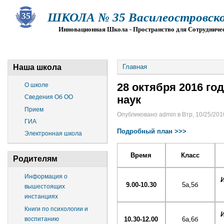
ШКОЛА № 35 Василеостровско
Инновационная Школа - Пространство для Сотрудниче
О ШКОЛЕ
СВЕДЕНИЯ ОБ ОО
ПРИЕМ
Г
Наша школа
Главная
28 октября 2016 го
О школе
Сведения Об ОО
наук
Прием
Опубликовано admin в Втр, 10/25/2016
ГИА
Подробный план >>>
Электронная школа
Время
Класс
Родителям
Информация о
И
9.00-10.30
5а,5б
вышестоящих
инстанциях
Книги по психологии и
И
воспитанию
10.30-12.00
6а,6б