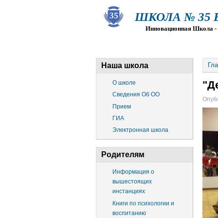
ШКОЛА № 35 Ва
Инновационная Школа - Пр
О ШКОЛЕ
СВЕДЕНИЯ ОБ О
Наша школа
Гла
"Д
О школе
Сведения Об ОО
Опубл
Прием
ГИА
Электронная школа
Родителям
Информация о
вышестоящих
инстанциях
Книги по психологии и
воспитанию