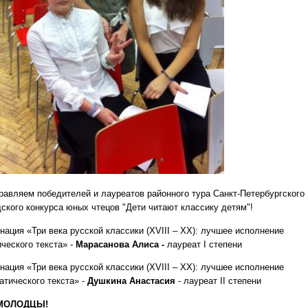
равляем победителей и лауреатов районного тура Санкт-Петербургского
дского конкурса юных чтецов "Дети читают классику детям"!
нация «Три века русской классики (XVIII – XX): лучшее исполнение
ческого текста» -
Марасанова Алиса -
лауреат I степени
нация «Три века русской классики (XVIII – XX): лучшее исполнение
атического текста» -
Душкина Анастасия
- лауреат II степени
МОЛОДЦЫ!