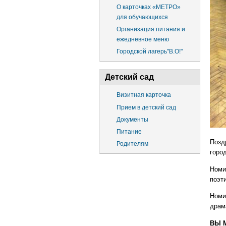
О карточках «МЕТРО»
для обучающихся
Организация питания и
ежедневное меню
Городской лагерь"В.О!"
Детский сад
Визитная карточка
Прием в детский сад
Документы
Питание
Позд
Родителям
горо
Номи
поэти
Номи
драм
ВЫ 