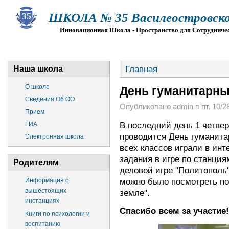
ШКОЛА № 35 Василеостровско
Инновационная Школа - Пространство для Сотрудниче
О ШКОЛЕ
СВЕДЕНИЯ ОБ ОО
ПРИЕМ
Г
Главная
Наша школа
О школе
День гуманитарны
Сведения Об ОО
Опубликовано admin в пт, 10/28
Прием
В последний день 1 четве
ГИА
проводится День гуманитар
Электронная школа
всех классов играли в ин
задания в игре по станция
Родителям
деловой игре "Политополь
можно было посмотреть п
Информация о
вышестоящих
земле".
инстанциях
Спасибо всем за участие!
Книги по психологии и
воспитанию