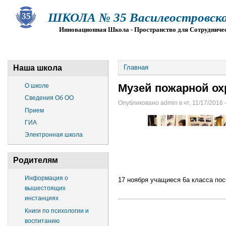
ШКОЛА № 35 Василеостровско
Инновационная Школа - Пространство для Сотрудниче
О ШКОЛЕ
СВЕДЕНИЯ ОБ ОО
ПРИЕМ
Г
Наша школа
Главная
Музей пожарной о
О школе
Сведения Об ОО
Опубликовано admin в чт, 11/17/2016 -
Прием
ГИА
Электронная школа
Родителям
Информация о
17 ноября учащиеся 6а класса по
вышестоящих
инстанциях
Книги по психологии и
воспитанию